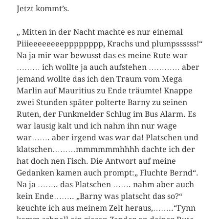
Jetzt kommt’s.
„ Mitten in der Nacht machte es nur einemal
Piiieeeeeeeepppppppp, Krachs und plumpssssss!“
Na ja mir war bewusst das es meine Rute war
……… ich wollte ja auch aufstehen ………… aber
jemand wollte das ich den Traum vom Mega
Marlin auf Mauritius zu Ende träumte! Knappe
zwei Stunden später polterte Barny zu seinen
Ruten, der Funkmelder Schlug im Bus Alarm. Es
war lausig kalt und ich nahm ihn nur wage
war……. aber irgend was war da! Platschen und
klatschen………mmmmmmhhhh dachte ich der
hat doch nen Fisch. Die Antwort auf meine
Gedanken kamen auch prompt:„ Fluchte Bernd“.
Na ja …….. das Platschen ……. nahm aber auch
kein Ende…….. „Barny was platscht das so?“
keuchte ich aus meinem Zelt heraus,……..“Fynn