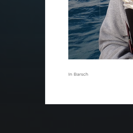
In
Barsch